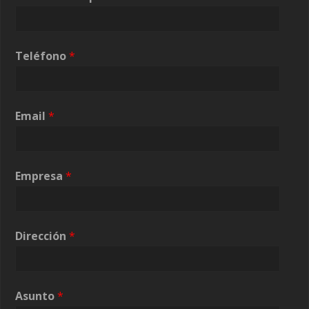
Teléfono
*
Email
*
Empresa
*
Dirección
*
E
Asunto
*
m