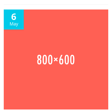
6
May