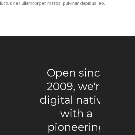
luctus nec ullamcorper mattis, pulvinar dapibus leo.
Open since
2009, we're
digital natives
di
with a
pioneering