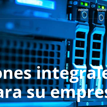
INICIO
NOSO
ones integrale
ara su empre