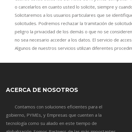
o cancelarlos en cuanto usted lo solicite, siempre y cuand
Solicitaremos a los usuarios particulares que se identifiqu
solicitudes. Podremos rechazar la tramitación de solicit
peligro la privacidad de los demás o que no se consideren
no sea necesario acceder a los datos. El servicio de acce
Algunos de nuestros servicios utilizan diferentes procedim
ACERCA DE NOSOTROS
Contamos con soluciones eficientes para el
gobierno, PYMEs, y Empresas que cuenten a la
tecnología como su aliado en este tiempo de
globalización. Somos Partners de las más importantes