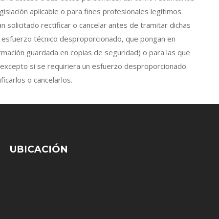
islación aplicable o para fines profesionales legítimos.
 solicitado rectificar o cancelar antes de tramitar dichas
un esfuerzo técnico desproporcionado, que pongan en
ormación guardada en copias de seguridad) o para las que
, excepto si se requiriera un esfuerzo desproporcionado.
icarlos o cancelarlos.
UBICACIÓN