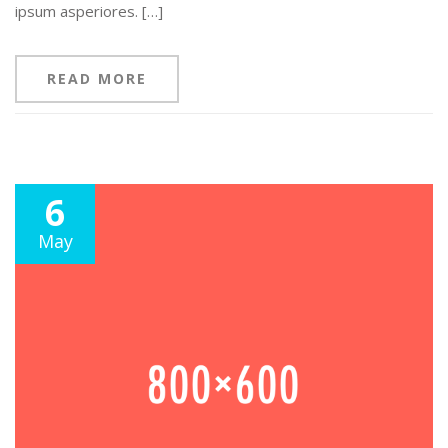
ipsum asperiores. […]
READ MORE
6
May