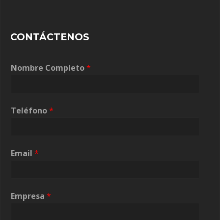
CONTÁCTENOS
Nombre Completo
*
Teléfono
*
T
Email
*
e
l
é
f
Empresa
*
o
n
o