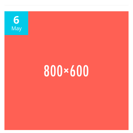
6
May