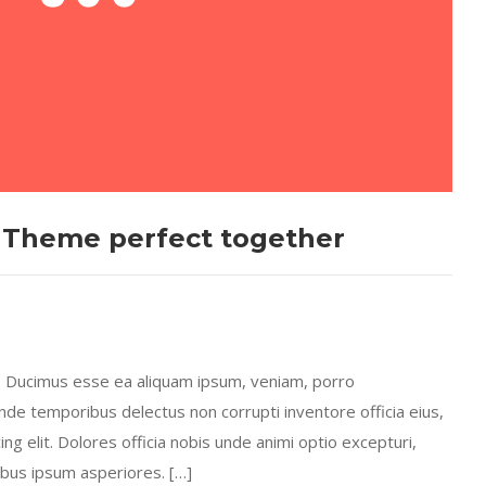
n Theme perfect together
t. Ducimus esse ea aliquam ipsum, veniam, porro
e temporibus delectus non corrupti inventore officia eius,
g elit. Dolores officia nobis unde animi optio excepturi,
ibus ipsum asperiores. […]