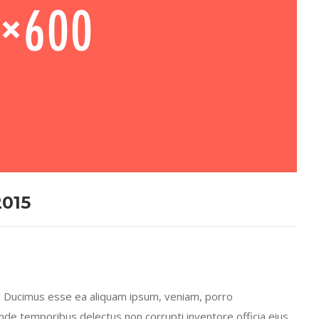
2015
t. Ducimus esse ea aliquam ipsum, veniam, porro
e temporibus delectus non corrupti inventore officia eius,