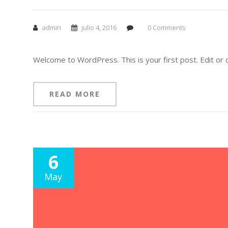
admin
julio 4, 2016
0 Comments
Welcome to WordPress. This is your first post. Edit or de
READ MORE
6
May