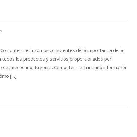
en
s
Política
de
s Computer Tech somos conscientes de la importancia de la
privacidad
a a todos los productos y servicios proporcionados por
sea necesario, Kryonics Computer Tech incluirá información
cómo […]